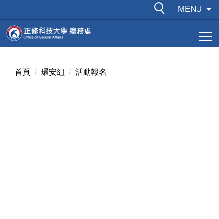
跳
MENU
到
主
要
內
容
首頁
環安組
活動報名
區