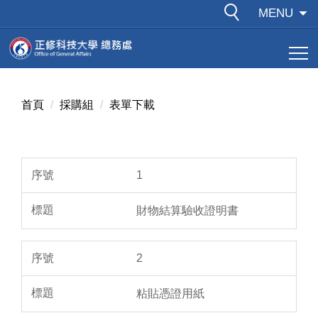
跳
MENU
到
主
要
內
容
首頁
採購組
表單下載
區
1
財物結算驗收證明書
2
粘貼憑證用紙