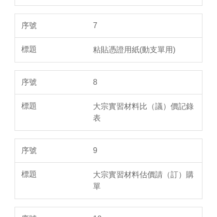
7
粘貼憑證用紙(動支單用)
8
大宗實習材料比（議）價記錄
表
9
大宗實習材料估價請（訂）購
單