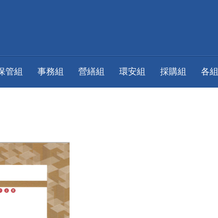
保管組
事務組
營繕組
環安組
採購組
各