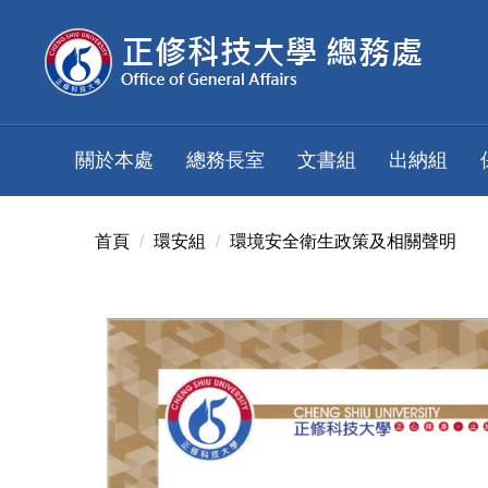
跳
到
主
要
內
容
關於本處
總務長室
文書組
出納組
區
首頁
環安組
環境安全衛生政策及相關聲明