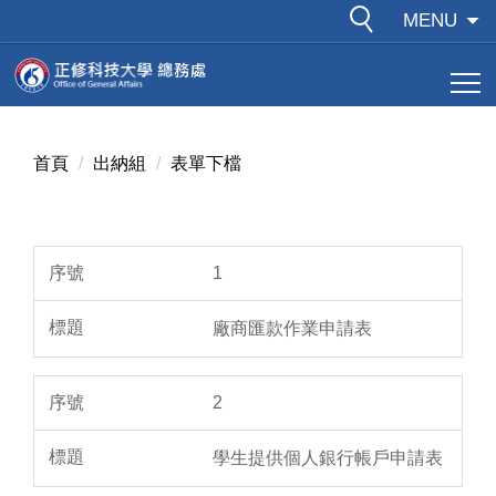
跳
MENU
到
主
要
內
容
首頁
出納組
表單下檔
區
1
廠商匯款作業申請表
2
學生提供個人銀行帳戶申請表