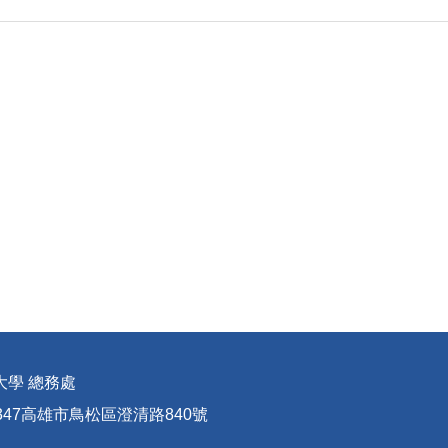
大學 總務處
347高雄市鳥松區澄清路840號