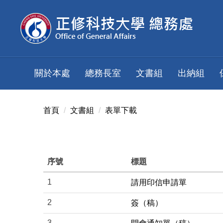
跳
到
主
要
內
容
關於本處
總務長室
文書組
出納組
區
首頁
文書組
表單下載
序號
標題
1
請用印信申請單
2
簽（稿）
3