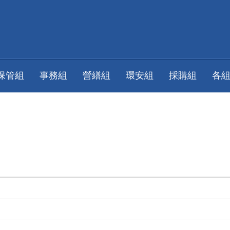
保管組
事務組
營繕組
環安組
採購組
各