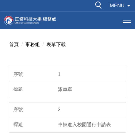
跳
MENU
到
主
要
內
容
首頁
事務組
表單下載
區
1
派車單
2
車輛進入校園通行申請表