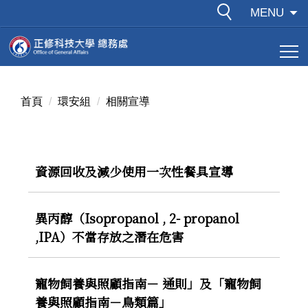
跳
MENU
到
主
要
內
容
首頁
環安組
相關宣導
區
資源回收及減少使用一次性餐具宣導
異丙醇（Isopropanol , 2- propanol
,IPA）不當存放之潛在危害
寵物飼養與照顧指南－ 通則」及「寵物飼
養與照顧指南－鳥類篇」